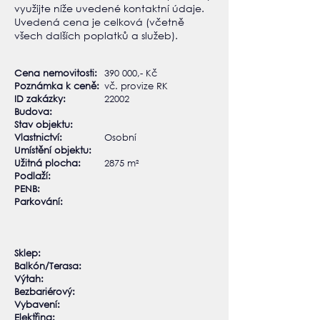
využijte níže uvedené kontaktní údaje.
Uvedená cena je celková (včetně
všech dalších poplatků a služeb).
Cena nemovitosti:​
390 000,- Kč
Poznámka k ceně:
vč. provize RK
ID zakázky:
22002
Budova:
Stav objektu:
Vlastnictví:
Osobní
Umístění objektu:
Užitná plocha:
2875 m²
Podlaží:
PENB:
Parkování:
Sklep:​
Balkón/Terasa:
Výtah:
Bezbariérový:
Vybavení:
Elektřina: