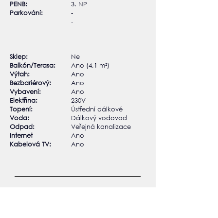
PENB:
3. NP
Parkování:
-
-
Sklep:​
Ne
Balkón/Terasa:
Ano (4,1 m²)
Výtah:
Ano
Bezbariérový:
Ano
Vybavení:
Ano
Elektřina:
230V
Topení:
Ústřední dálkové
Voda:
Dálkový vodovod
Odpad:
Veřejná kanalizace
Internet
Ano
Kabelová TV:
Ano
Kontakt