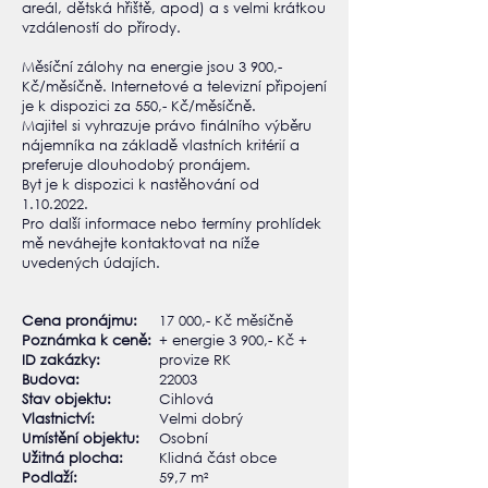
areál, dětská hřiště, apod) a s velmi krátkou
vzdáleností do přírody.
Měsíční zálohy na energie jsou 3 900,-
Kč/měsíčně. Internetové a televizní připojení
je k dispozici za 550,- Kč/měsíčně.
Majitel si vyhrazuje právo finálního výběru
nájemníka na základě vlastních kritérií a
preferuje dlouhodobý pronájem.
Byt je k dispozici k nastěhování od
1.10.2022.
Pro další informace nebo termíny prohlídek
mě neváhejte kontaktovat na níže
uvedených údajích.
Cena pronájmu:​
17 000,- Kč měsíčně
Poznámka k ceně:
+ energie 3 900,- Kč +
ID zakázky:
provize RK
Budova:
22003
Stav objektu:
Cihlová
Vlastnictví:
Velmi dobrý
Umístění objektu:
Osobní
Užitná plocha:
Klidná část obce
Podlaží:
59,7 m²