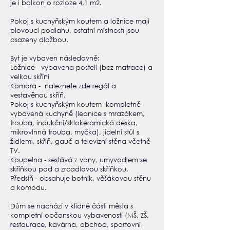
je i balkon o rozloze 4,1 m2.
Pokoj s kuchyňským koutem a ložnice mají
plovoucí podlahu, ostatní místnosti jsou
osazeny dlažbou.
Byt je vybaven následovně:
Ložnice - vybavena postelí (bez matrace) a
velkou skříní
Komora - naleznete zde regál a
vestavěnou skříň.
Pokoj s kuchyňským koutem -kompletně
vybavená kuchyně (lednice s mrazákem,
trouba, indukční/sklokeramická deska,
mikrovlnná trouba, myčka), jídelní stůl s
židlemi, skříň, gauč a televizní stěna včetně
TV.
Koupelna - sestává z vany, umyvadlem se
skříňkou pod a zrcadlovou skříňkou.
Předsíň - obsahuje botník, věšákovou stěnu
a komodu.
Dům se nachází v klidné části města s
kompletní občanskou vybaveností (MŠ, ZŠ,
restaurace, kavárna, obchod, sportovní