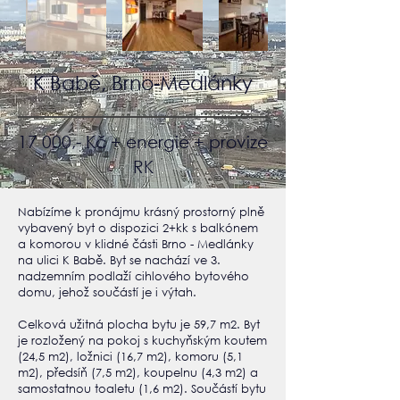
K Babě, Brno-Medlánky
17 000,- Kč + energie + provize
RK
Nabízíme k pronájmu krásný prostorný plně
vybavený byt o dispozici 2+kk s balkónem
a komorou v klidné části Brno - Medlánky
na ulici K Babě. Byt se nachází ve 3.
nadzemním podlaží cihlového bytového
domu, jehož součástí je i výtah.
Celková užitná plocha bytu je 59,7 m2. Byt
je rozložený na pokoj s kuchyňským koutem
(24,5 m2), ložnici (16,7 m2), komoru (5,1
m2), předsíň (7,5 m2), koupelnu (4,3 m2) a
samostatnou toaletu (1,6 m2). Součástí bytu